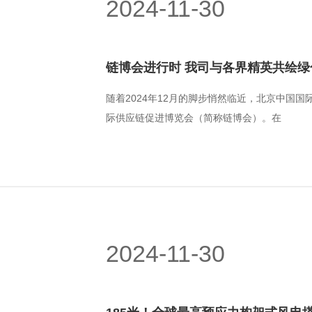
2024-11-30
链博会进行时 我司与各界精英共绘
随着2024年12月的脚步悄然临近，北京中国
际供应链促进博览会（简称链博会）。在
2024-11-30