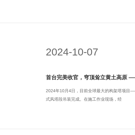
2024-10-07
首台完美收官，穹顶耸立黄土高原 
2024年10月4日，目前全球最大的构架塔项目
式风塔段吊装完成。在施工作业现场，经