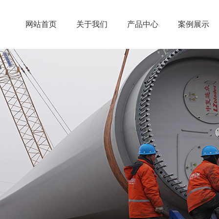
网站首页
关于我们
产品中心
案例展示