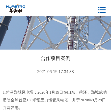
合作项目案例
2021-06-15 17:34:38
1.菏泽鄄城风电塔：2020年1月19日在山东﹒菏泽﹒鄄城成功
吊装全球首座160米预应力钢管风电塔，并于2020年9月28日
并网发电。