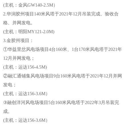
(主机：金风GW140-2.5M）
2.华润胶州项目140米风塔于2021年12月吊装完成、验收合
格、并网发电。
(主机：明阳MY121-2.0M)
3.金胶州项目：
①华益里岔风电场项目4台160米、1台170米风电塔于2021年
12月并网发电；
(主机：运达156-4.5M)
②融汇通铺集风电场项目9台160米风电塔于2021年12月并网
发电；
(主机：运达156-3.6M）
③融创洋河风电场项目5台160米风电塔于2022年3月吊装完
成。
(主机：运达156-3.6M）