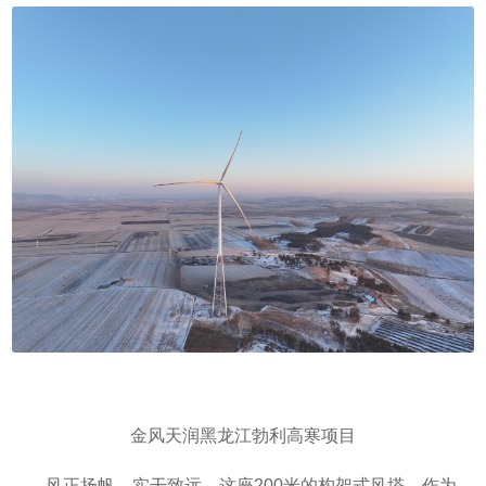
金风天润黑龙江勃利高寒项目
风正扬帆，实干致远。这座200米的构架式风塔，作为